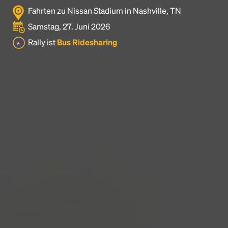
Fahrten zu Nissan Stadium in Nashville, TN
Samstag, 27. Juni 2026
Rally ist
Bus Ridesharing
Headline
Lorem Ipsum is simply dummy text of the printing
and typesetting industry.
Lorem Ipsum has been the
industry's standard
dummy text ever since the
1500s, when an unknown printer took a galley of
type and scrambled it to make a type specimen
book. It has survived not only five centuries, but also
the leap into electronic typesetting, remaining
essentially unchanged.