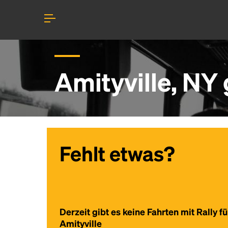
Amityville, NY
Fehlt etwas?
Derzeit gibt es keine Fahrten mit Rally fü
Amityville