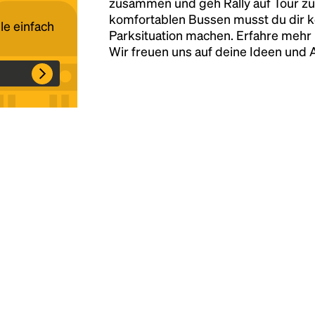
zusammen und geh Rally auf Tour zu
komfortablen Bussen musst du dir 
le einfach
Parksituation machen. Erfahre mehr 
Headline
Wir freuen uns auf deine Ideen und
Lorem Ipsum is simply dummy text of the
printing and typesetting industry.
Lorem
Ipsum has been the industry's standard
dummy text ever since the 1500s, when an
unknown printer took a galley of type and
scrambled it to make a type specimen book. It
has survived not only five centuries, but also
the leap into electronic typesetting, remaining
essentially unchanged.