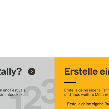
ally?
Erstelle e
n und Festivals.
Erstelle deine eigene Fahr
dir entdeckt zu
und finde weitere Mitfahre
– Erstelle deine eigene Ra