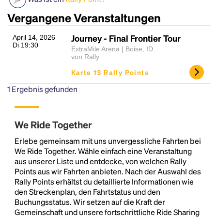
Vergangene Veranstaltungen
Journey - Final Frontier Tour
April 14, 2026
Di 19:30
ExtraMile Arena | Boise, ID
von Rally
Karte 13 Rally Points
1
Ergebnis gefunden
Headline
We Ride Together
Lorem Ipsum is simply dummy text of the printing
Erlebe gemeinsam mit uns unvergessliche Fahrten bei
and typesetting industry.
Lorem Ipsum has been the
We Ride Together. Wähle einfach eine Veranstaltung
industry's standard
dummy text ever since the
aus unserer Liste und entdecke, von welchen Rally
1500s, when an unknown printer took a galley of
Points aus wir Fahrten anbieten. Nach der Auswahl des
type and scrambled it to make a type specimen
Rally Points erhältst du detaillierte Informationen wie
book. It has survived not only five centuries, but also
den Streckenplan, den Fahrtstatus und den
the leap into electronic typesetting, remaining
Buchungsstatus. Wir setzen auf die Kraft der
essentially unchanged.
Gemeinschaft und unsere fortschrittliche Ride Sharing