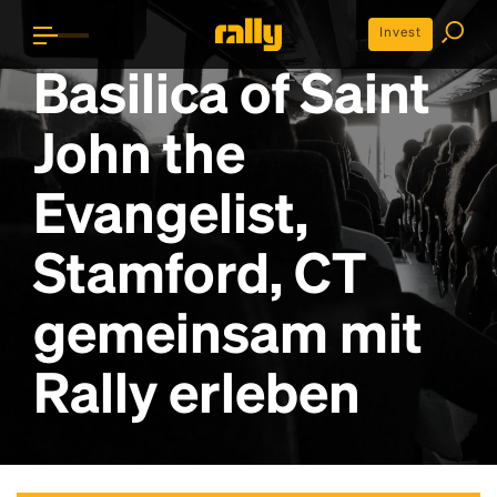
Invest
Basilica of Saint
John the
Evangelist,
Stamford, CT
gemeinsam mit
Rally erleben