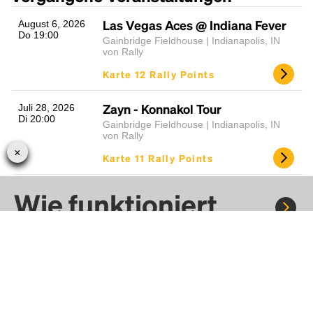
Las Vegas Aces @ Indiana Fever
August 6, 2026
Do 19:00
Gainbridge Fieldhouse | Indianapolis, IN
von Rally
Karte 12 Rally Points
Zayn - Konnakol Tour
Juli 28, 2026
Di 20:00
Gainbridge Fieldhouse | Indianapolis, IN
von Rally
Karte 11 Rally Points
Brickyard 400
Wie funktioniert
Juli 26, 2026
So 14:00
Indianapolis Motor Speedway | Indianapolis,
Rally?
IN
von Rally
Karte 35 Rally Points
Fahre mit Rally zu Konzerten, Sportereignissen und
NASCAR O'Reilly Auto Parts
Juli 25, 2026
Festivals. Tausende von Fahrten warten nur darauf, von dir
Sa 16:00
Series Race at Indianapolis
entdeckt zu werden.