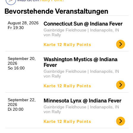
Bevorstehende Veranstaltungen
Connecticut Sun @ Indiana Fever
August 28, 2026
Fr 19:30
Gainbridge Fieldhouse | Indianapolis, IN
von Rally
Karte 12 Rally Points
Washington Mystics @ Indiana
September 20,
Headline
2026
Fever
So 16:00
Gainbridge Fieldhouse | Indianapolis, IN
von Rally
Lorem Ipsum is simply dummy text of the printing
Karte 12 Rally Points
and typesetting industry.
Lorem Ipsum has been the
industry's standard
dummy text ever since the
Minnesota Lynx @ Indiana Fever
September 22,
1500s, when an unknown printer took a galley of
2026
Gainbridge Fieldhouse | Indianapolis, IN
Di 20:00
type and scrambled it to make a type specimen
von Rally
book. It has survived not only five centuries, but also
Karte 12 Rally Points
the leap into electronic typesetting, remaining
essentially unchanged.