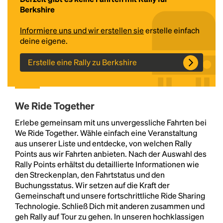
Berkshire
Informiere uns und wir erstellen sie
erstelle einfach
deine eigene.
Erstelle eine Rally zu Berkshire
We Ride Together
Headline
Erlebe gemeinsam mit uns unvergessliche Fahrten bei
We Ride Together. Wähle einfach eine Veranstaltung
aus unserer Liste und entdecke, von welchen Rally
Lorem Ipsum is simply dummy text of the printing
Points aus wir Fahrten anbieten. Nach der Auswahl des
and typesetting industry.
Lorem Ipsum has been the
Rally Points erhältst du detaillierte Informationen wie
industry's standard
dummy text ever since the
den Streckenplan, den Fahrtstatus und den
1500s, when an unknown printer took a galley of
Buchungsstatus. Wir setzen auf die Kraft der
type and scrambled it to make a type specimen
Gemeinschaft und unsere fortschrittliche Ride Sharing
book. It has survived not only five centuries, but also
Technologie. Schließ Dich mit anderen zusammen und
the leap into electronic typesetting, remaining
geh Rally auf Tour zu gehen. In unseren hochklassigen
essentially unchanged.