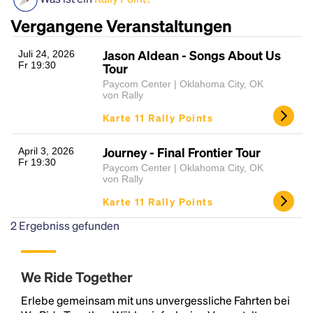
Vergangene Veranstaltungen
Jason Aldean - Songs About Us
Juli 24, 2026
Fr 19:30
Tour
Paycom Center | Oklahoma City, OK
von Rally
Karte 11 Rally Points
Headline
Journey - Final Frontier Tour
April 3, 2026
Fr 19:30
Paycom Center | Oklahoma City, OK
von Rally
Lorem Ipsum is simply dummy text of the printing
Karte 11 Rally Points
and typesetting industry.
Lorem Ipsum has been the
2
Ergebniss gefunden
industry's standard
dummy text ever since the
1500s, when an unknown printer took a galley of
type and scrambled it to make a type specimen
We Ride Together
book. It has survived not only five centuries, but also
the leap into electronic typesetting, remaining
Erlebe gemeinsam mit uns unvergessliche Fahrten bei
essentially unchanged.