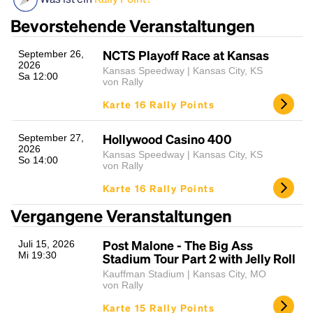
Bevorstehende Veranstaltungen
NCTS Playoff Race at Kansas
September 26,
2026
Kansas Speedway | Kansas City, KS
Sa 12:00
von Rally
Karte 16 Rally Points
Hollywood Casino 400
September 27,
Headline
2026
Kansas Speedway | Kansas City, KS
So 14:00
von Rally
Karte 16 Rally Points
Lorem Ipsum is simply dummy text of the printing
Vergangene Veranstaltungen
and typesetting industry.
Lorem Ipsum has been the
industry's standard
dummy text ever since the
Post Malone - The Big Ass
Juli 15, 2026
1500s, when an unknown printer took a galley of
Mi 19:30
Stadium Tour Part 2 with Jelly Roll
type and scrambled it to make a type specimen
book. It has survived not only five centuries, but also
Kauffman Stadium | Kansas City, MO
von Rally
the leap into electronic typesetting, remaining
essentially unchanged.
Karte 15 Rally Points