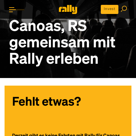
Invest
Canoas, RS
gemeinsam mit
Rally erleben
Fehlt etwas?
Derzeit gibt es keine Fahrten mit Rally für Canoas