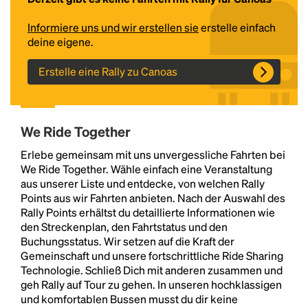
Informiere uns und wir erstellen sie
erstelle einfach
deine eigene.
Erstelle eine Rally zu Canoas
We Ride Together
Headline
Erlebe gemeinsam mit uns unvergessliche Fahrten bei
We Ride Together. Wähle einfach eine Veranstaltung
aus unserer Liste und entdecke, von welchen Rally
Points aus wir Fahrten anbieten. Nach der Auswahl des
Lorem Ipsum is simply dummy text of the printing
Rally Points erhältst du detaillierte Informationen wie
and typesetting industry.
Lorem Ipsum has been the
den Streckenplan, den Fahrtstatus und den
industry's standard
dummy text ever since the
Buchungsstatus. Wir setzen auf die Kraft der
1500s, when an unknown printer took a galley of
Gemeinschaft und unsere fortschrittliche Ride Sharing
type and scrambled it to make a type specimen
Technologie. Schließ Dich mit anderen zusammen und
book. It has survived not only five centuries, but also
geh Rally auf Tour zu gehen. In unseren hochklassigen
the leap into electronic typesetting, remaining
und komfortablen Bussen musst du dir keine
essentially unchanged.