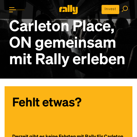
Invest
Carleton Place,
ON gemeinsam
mit Rally erleben
Fehlt etwas?
Derzeit gibt es keine Fahrten mit Rally für Carleton