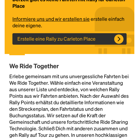
Place
Informiere uns und wir erstellen sie
erstelle einfach
deine eigene.
Erstelle eine Rally zu Carleton Place
We Ride Together
Headline
Erlebe gemeinsam mit uns unvergessliche Fahrten bei
We Ride Together. Wähle einfach eine Veranstaltung
aus unserer Liste und entdecke, von welchen Rally
Lorem Ipsum is simply dummy text of the printing
Points aus wir Fahrten anbieten. Nach der Auswahl des
and typesetting industry.
Lorem Ipsum has been the
Rally Points erhältst du detaillierte Informationen wie
industry's standard
dummy text ever since the
den Streckenplan, den Fahrtstatus und den
1500s, when an unknown printer took a galley of
Buchungsstatus. Wir setzen auf die Kraft der
type and scrambled it to make a type specimen
Gemeinschaft und unsere fortschrittliche Ride Sharing
book. It has survived not only five centuries, but also
Technologie. Schließ Dich mit anderen zusammen und
the leap into electronic typesetting, remaining
geh Rally auf Tour zu gehen. In unseren hochklassigen
essentially unchanged.