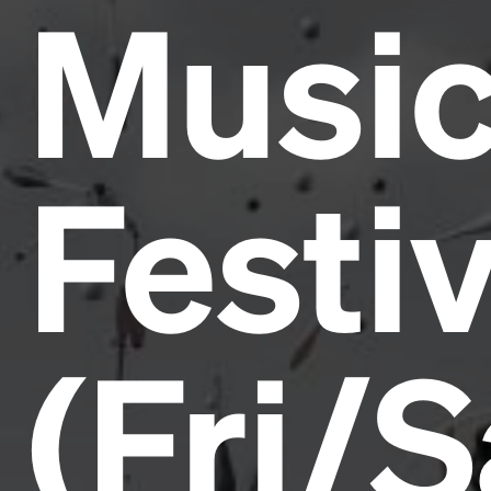
Musi
Festiv
(Fri/