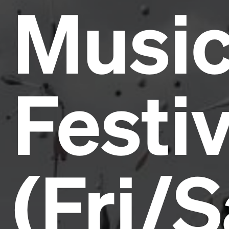
Musi
Festiv
(Fri/