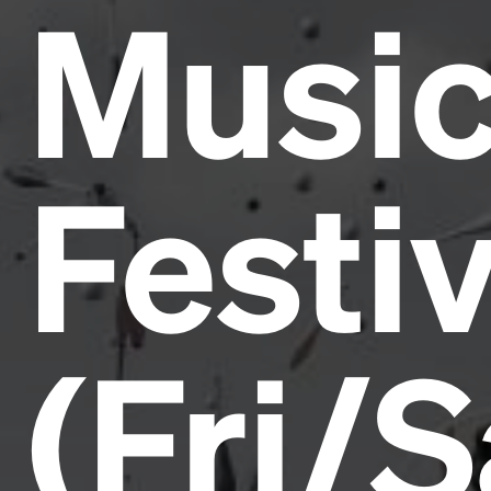
Musi
Festiv
(Fri/