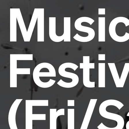
Musi
Festiv
(Fri/