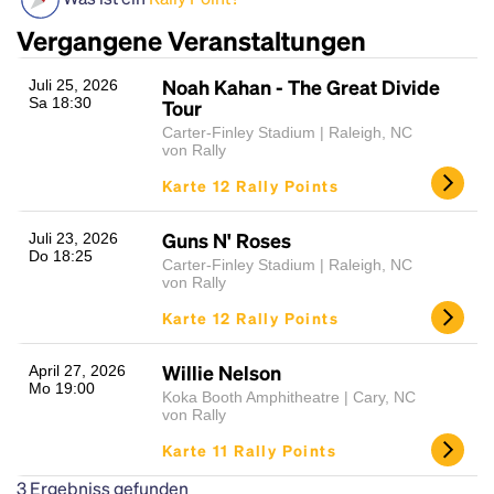
Vergangene Veranstaltungen
Noah Kahan - The Great Divide
Juli 25, 2026
Sa 18:30
Tour
Carter-Finley Stadium | Raleigh, NC
von Rally
Karte 12 Rally Points
Headline
Guns N' Roses
Juli 23, 2026
Do 18:25
Carter-Finley Stadium | Raleigh, NC
von Rally
Lorem Ipsum is simply dummy text of the printing
Karte 12 Rally Points
and typesetting industry.
Lorem Ipsum has been the
industry's standard
dummy text ever since the
Willie Nelson
April 27, 2026
1500s, when an unknown printer took a galley of
Mo 19:00
Koka Booth Amphitheatre | Cary, NC
type and scrambled it to make a type specimen
von Rally
book. It has survived not only five centuries, but also
Karte 11 Rally Points
the leap into electronic typesetting, remaining
essentially unchanged.
3
Ergebniss gefunden