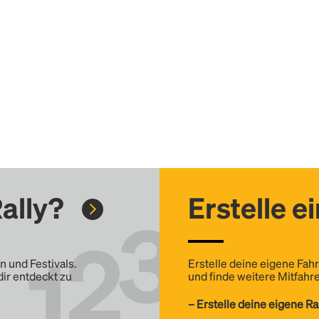
ally?
Erstelle e
n und Festivals.
Erstelle deine eigene Fahr
dir entdeckt zu
und finde weitere Mitfahre
– Erstelle deine eigene Ra