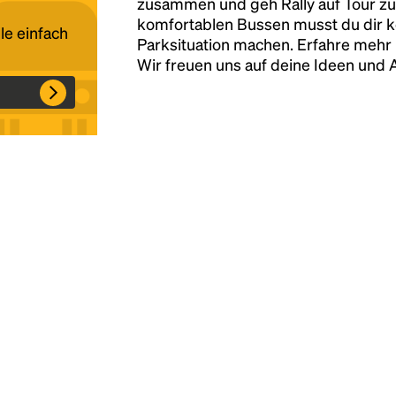
zusammen und geh Rally auf Tour zu
komfortablen Bussen musst du dir 
le einfach
Parksituation machen. Erfahre mehr 
Headline
Wir freuen uns auf deine Ideen und
Lorem Ipsum is simply dummy text of the
printing and typesetting industry.
Lorem
Ipsum has been the industry's standard
dummy text ever since the 1500s, when an
unknown printer took a galley of type and
scrambled it to make a type specimen book. It
has survived not only five centuries, but also
the leap into electronic typesetting, remaining
essentially unchanged.