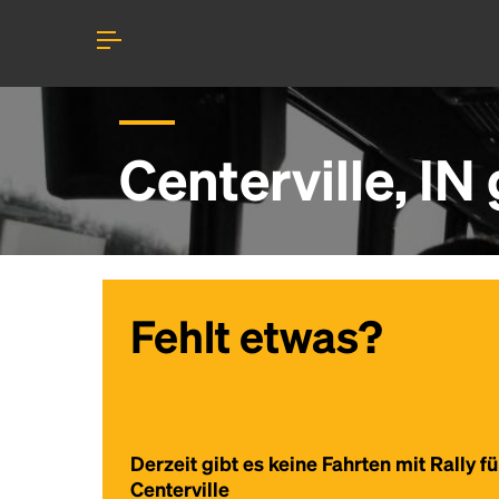
Centerville, I
Fehlt etwas?
Derzeit gibt es keine Fahrten mit Rally fü
Centerville