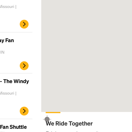
issouri |
ay Fan
 IN
 - The Windy
issouri |
We Ride Together
Fan Shuttle