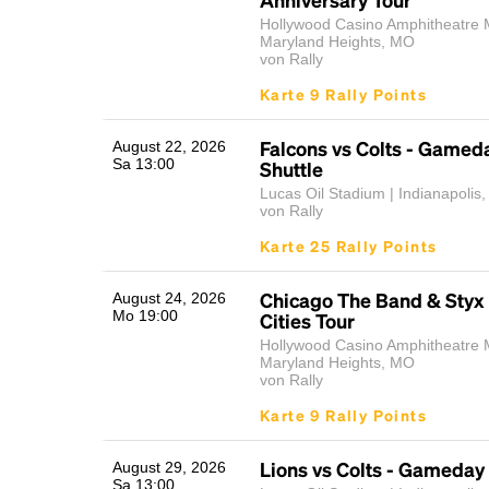
Hollywood Casino Amphitheatre M
Maryland Heights, MO
von Rally
Karte 9 Rally Points
Falcons vs Colts - Gamed
August 22, 2026
Sa 13:00
Shuttle
Lucas Oil Stadium | Indianapolis,
von Rally
Karte 25 Rally Points
Chicago The Band & Styx
August 24, 2026
Mo 19:00
Cities Tour
Hollywood Casino Amphitheatre M
Maryland Heights, MO
von Rally
Karte 9 Rally Points
Lions vs Colts - Gameday 
August 29, 2026
Sa 13:00