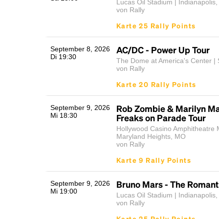
Lucas Oil Stadium | Indianapolis,
von Rally
Karte 25 Rally Points
AC/DC - Power Up Tour
September 8, 2026
Di 19:30
The Dome at America's Center | 
von Rally
Karte 20 Rally Points
Rob Zombie & Marilyn Ma
September 9, 2026
Mi 18:30
Freaks on Parade Tour
Hollywood Casino Amphitheatre M
Maryland Heights, MO
von Rally
Karte 9 Rally Points
Bruno Mars - The Romant
September 9, 2026
Mi 19:00
Lucas Oil Stadium | Indianapolis,
von Rally
Karte 25 Rally Points