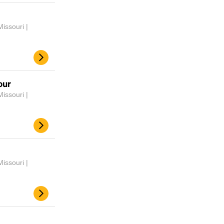
issouri |
our
issouri |
Headline
issouri |
Lorem Ipsum is simply dummy text of the
printing and typesetting industry.
Lorem
Ipsum has been the industry's standard
dummy text ever since the 1500s, when an
unknown printer took a galley of type and