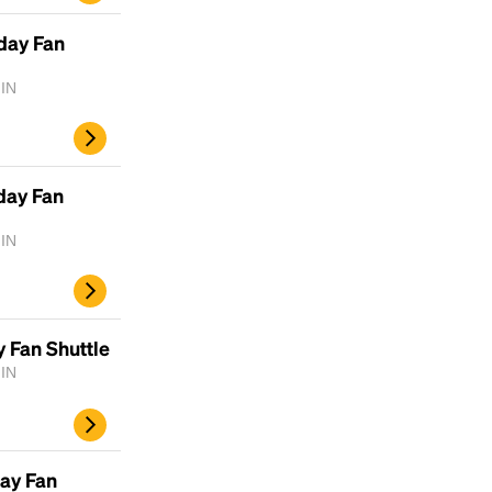
day Fan
 IN
day Fan
 IN
 Fan Shuttle
 IN
ay Fan