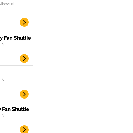
scrambled it to make a type specimen book. It
issouri |
has survived not only five centuries, but also
the leap into electronic typesetting, remaining
essentially unchanged.
y Fan Shuttle
 IN
 IN
 Fan Shuttle
 IN