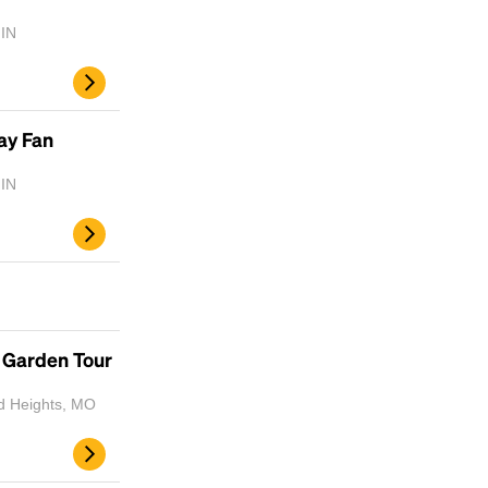
 IN
ay Fan
 IN
y Garden Tour
nd Heights, MO