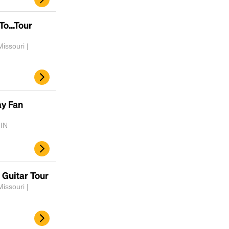
To...Tour
issouri |
ay Fan
 IN
Guitar Tour
issouri |