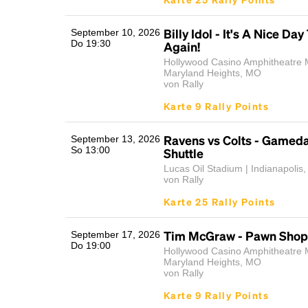
Billy Idol - It's A Nice Day 
September 10, 2026
Do 19:30
Again!
Hollywood Casino Amphitheatre M
Maryland Heights, MO
von Rally
Karte 9 Rally Points
Ravens vs Colts - Gamed
September 13, 2026
So 13:00
Shuttle
Lucas Oil Stadium | Indianapolis,
von Rally
Karte 25 Rally Points
Tim McGraw - Pawn Shop 
September 17, 2026
Do 19:00
Hollywood Casino Amphitheatre M
Maryland Heights, MO
von Rally
Karte 9 Rally Points