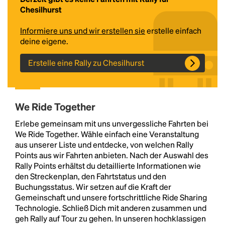
Chesilhurst
Informiere uns und wir erstellen sie
erstelle einfach
deine eigene.
Erstelle eine Rally zu Chesilhurst
We Ride Together
Headline
Erlebe gemeinsam mit uns unvergessliche Fahrten bei
We Ride Together. Wähle einfach eine Veranstaltung
aus unserer Liste und entdecke, von welchen Rally
Lorem Ipsum is simply dummy text of the printing
Points aus wir Fahrten anbieten. Nach der Auswahl des
and typesetting industry.
Lorem Ipsum has been the
Rally Points erhältst du detaillierte Informationen wie
industry's standard
dummy text ever since the
den Streckenplan, den Fahrtstatus und den
1500s, when an unknown printer took a galley of
Buchungsstatus. Wir setzen auf die Kraft der
type and scrambled it to make a type specimen
Gemeinschaft und unsere fortschrittliche Ride Sharing
book. It has survived not only five centuries, but also
Technologie. Schließ Dich mit anderen zusammen und
the leap into electronic typesetting, remaining
geh Rally auf Tour zu gehen. In unseren hochklassigen
essentially unchanged.