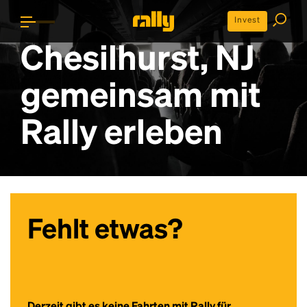
Invest
Chesilhurst, NJ
gemeinsam mit
Rally erleben
Fehlt etwas?
Derzeit gibt es keine Fahrten mit Rally für