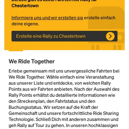
Chestertown
Informiere uns und wir erstellen sie
erstelle einfach
deine eigene.
Erstelle eine Rally zu Chestertown
We Ride Together
Headline
Erlebe gemeinsam mit uns unvergessliche Fahrten bei
We Ride Together. Wähle einfach eine Veranstaltung
aus unserer Liste und entdecke, von welchen Rally
Lorem Ipsum is simply dummy text of the printing
Points aus wir Fahrten anbieten. Nach der Auswahl des
and typesetting industry.
Lorem Ipsum has been the
Rally Points erhältst du detaillierte Informationen wie
industry's standard
dummy text ever since the
den Streckenplan, den Fahrtstatus und den
1500s, when an unknown printer took a galley of
Buchungsstatus. Wir setzen auf die Kraft der
type and scrambled it to make a type specimen
Gemeinschaft und unsere fortschrittliche Ride Sharing
book. It has survived not only five centuries, but also
Technologie. Schließ Dich mit anderen zusammen und
the leap into electronic typesetting, remaining
geh Rally auf Tour zu gehen. In unseren hochklassigen
essentially unchanged.