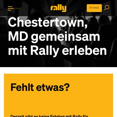
Invest
Chestertown,
MD gemeinsam
mit Rally erleben
Fehlt etwas?
Derzeit gibt es keine Fahrten mit Rally für