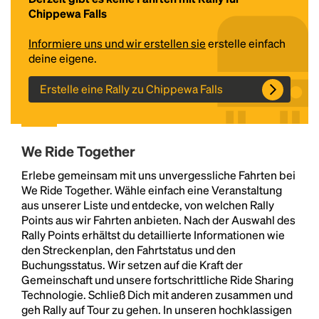
Chippewa Falls
Informiere uns und wir erstellen sie
erstelle einfach
deine eigene.
Erstelle eine Rally zu Chippewa Falls
We Ride Together
Headline
Erlebe gemeinsam mit uns unvergessliche Fahrten bei
We Ride Together. Wähle einfach eine Veranstaltung
aus unserer Liste und entdecke, von welchen Rally
Lorem Ipsum is simply dummy text of the printing
Points aus wir Fahrten anbieten. Nach der Auswahl des
and typesetting industry.
Lorem Ipsum has been the
Rally Points erhältst du detaillierte Informationen wie
industry's standard
dummy text ever since the
den Streckenplan, den Fahrtstatus und den
1500s, when an unknown printer took a galley of
Buchungsstatus. Wir setzen auf die Kraft der
type and scrambled it to make a type specimen
Gemeinschaft und unsere fortschrittliche Ride Sharing
book. It has survived not only five centuries, but also
Technologie. Schließ Dich mit anderen zusammen und
the leap into electronic typesetting, remaining
geh Rally auf Tour zu gehen. In unseren hochklassigen
essentially unchanged.