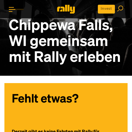
Invest
Chippewa Falls,
WI gemeinsam
mit Rally erleben
Fehlt etwas?
Derzeit gibt es keine Fahrten mit Rally für