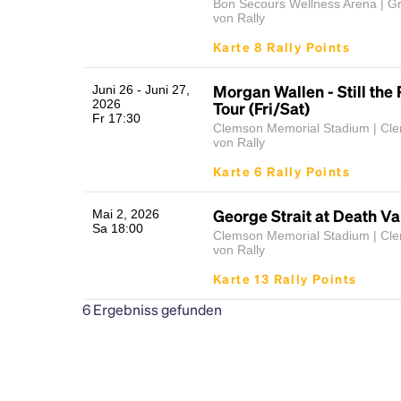
Bon Secours Wellness Arena | Gr
von Rally
Karte 8 Rally Points
Morgan Wallen - Still the
Juni 26 - Juni 27,
2026
Tour (Fri/Sat)
Fr 17:30
Clemson Memorial Stadium | Cl
von Rally
Karte 6 Rally Points
George Strait at Death Va
Mai 2, 2026
Sa 18:00
Clemson Memorial Stadium | Cl
von Rally
Karte 13 Rally Points
6
Ergebniss gefunden