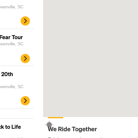
eenville, SC
Fear Tour
eenville, SC
 20th
eenville, SC
Headline
Lorem Ipsum is simply dummy text of the
printing and typesetting industry.
Lorem
k to Life
We Ride Together
Ipsum has been the industry's standard
dummy text ever since the 1500s, when an