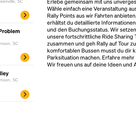
Erlebe gemeinsam mit uns unvergess
eenville, SC
unknown printer took a galley of type and
Wähle einfach eine Veranstaltung au
scrambled it to make a type specimen book. It
Rally Points aus wir Fahrten anbiete
has survived not only five centuries, but also
erhältst du detaillierte Informatione
the leap into electronic typesetting, remaining
und den Buchungsstatus. Wir setzen
 Problem
essentially unchanged.
unsere fortschrittliche Ride Sharing
zusammen und geh Rally auf Tour zu
emson, SC
komfortablen Bussen musst du dir 
Parksituation machen. Erfahre mehr 
Wir freuen uns auf deine Ideen und
lley
emson, SC