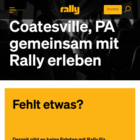
Invest
Coatesville, PA
gemeinsam mit
Rally erleben
Fehlt etwas?
Derzeit gibt es keine Fahrten mit Rally für