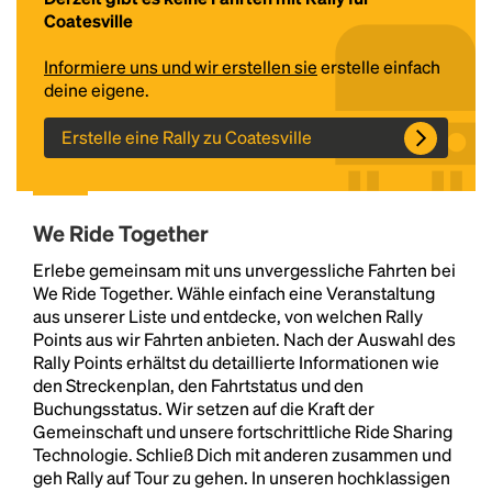
Coatesville
Informiere uns und wir erstellen sie
erstelle einfach
deine eigene.
Erstelle eine Rally zu Coatesville
We Ride Together
Headline
Erlebe gemeinsam mit uns unvergessliche Fahrten bei
We Ride Together. Wähle einfach eine Veranstaltung
aus unserer Liste und entdecke, von welchen Rally
Lorem Ipsum is simply dummy text of the printing
Points aus wir Fahrten anbieten. Nach der Auswahl des
and typesetting industry.
Lorem Ipsum has been the
Rally Points erhältst du detaillierte Informationen wie
industry's standard
dummy text ever since the
den Streckenplan, den Fahrtstatus und den
1500s, when an unknown printer took a galley of
Buchungsstatus. Wir setzen auf die Kraft der
type and scrambled it to make a type specimen
Gemeinschaft und unsere fortschrittliche Ride Sharing
book. It has survived not only five centuries, but also
Technologie. Schließ Dich mit anderen zusammen und
the leap into electronic typesetting, remaining
geh Rally auf Tour zu gehen. In unseren hochklassigen
essentially unchanged.