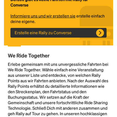
Converse
Informiere uns und wir erstellen sie
erstelle einfach
deine eigene.
Erstelle eine Rally zu Converse
We Ride Together
Headline
Erlebe gemeinsam mit uns unvergessliche Fahrten bei
We Ride Together. Wähle einfach eine Veranstaltung
aus unserer Liste und entdecke, von welchen Rally
Lorem Ipsum is simply dummy text of the printing
Points aus wir Fahrten anbieten. Nach der Auswahl des
and typesetting industry.
Lorem Ipsum has been the
Rally Points erhältst du detaillierte Informationen wie
industry's standard
dummy text ever since the
den Streckenplan, den Fahrtstatus und den
1500s, when an unknown printer took a galley of
Buchungsstatus. Wir setzen auf die Kraft der
type and scrambled it to make a type specimen
Gemeinschaft und unsere fortschrittliche Ride Sharing
book. It has survived not only five centuries, but also
Technologie. Schließ Dich mit anderen zusammen und
the leap into electronic typesetting, remaining
geh Rally auf Tour zu gehen. In unseren hochklassigen
essentially unchanged.