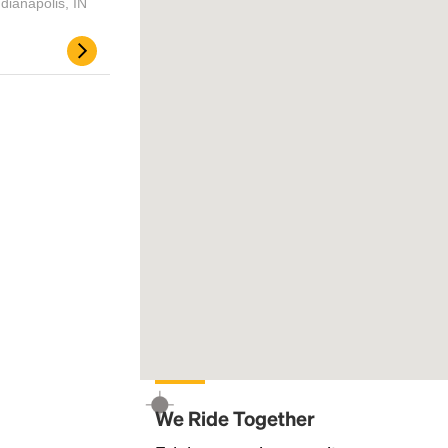
dianapolis, IN
Headline
Lorem Ipsum is simply dummy text of the
printing and typesetting industry.
Lorem
Ipsum has been the industry's standard
dummy text ever since the 1500s, when an
unknown printer took a galley of type and
We Ride Together
scrambled it to make a type specimen book. It