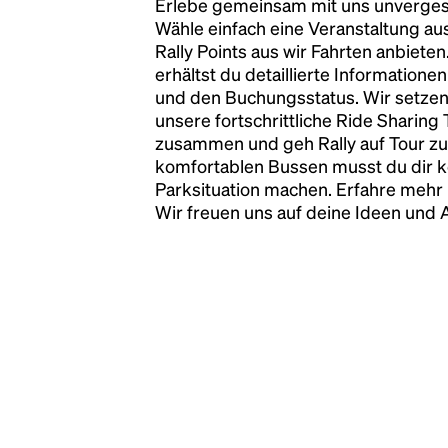
Erlebe gemeinsam mit uns unvergess
has survived not only five centuries, but also
Wähle einfach eine Veranstaltung au
the leap into electronic typesetting, remaining
Rally Points aus wir Fahrten anbiete
essentially unchanged.
erhältst du detaillierte Informatione
und den Buchungsstatus. Wir setzen
unsere fortschrittliche Ride Sharing
zusammen und geh Rally auf Tour zu
komfortablen Bussen musst du dir 
Parksituation machen. Erfahre mehr 
Wir freuen uns auf deine Ideen und