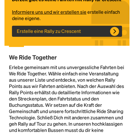
Informiere uns und wir erstellen sie
erstelle einfach
deine eigene.
Erstelle eine Rally zu Crescent
We Ride Together
Headline
Erlebe gemeinsam mit uns unvergessliche Fahrten bei
We Ride Together. Wähle einfach eine Veranstaltung
aus unserer Liste und entdecke, von welchen Rally
Points aus wir Fahrten anbieten. Nach der Auswahl des
Lorem Ipsum is simply dummy text of the printing
Rally Points erhältst du detaillierte Informationen wie
and typesetting industry.
Lorem Ipsum has been the
den Streckenplan, den Fahrtstatus und den
industry's standard
dummy text ever since the
Buchungsstatus. Wir setzen auf die Kraft der
1500s, when an unknown printer took a galley of
Gemeinschaft und unsere fortschrittliche Ride Sharing
type and scrambled it to make a type specimen
Technologie. Schließ Dich mit anderen zusammen und
book. It has survived not only five centuries, but also
geh Rally auf Tour zu gehen. In unseren hochklassigen
the leap into electronic typesetting, remaining
und komfortablen Bussen musst du dir keine
essentially unchanged.