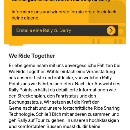
Informiere uns und wir erstellen sie
erstelle einfach
deine eigene.
Erstelle eine Rally zu Derry
We Ride Together
Headline
Erlebe gemeinsam mit uns unvergessliche Fahrten bei
We Ride Together. Wähle einfach eine Veranstaltung
aus unserer Liste und entdecke, von welchen Rally
Points aus wir Fahrten anbieten. Nach der Auswahl des
Lorem Ipsum is simply dummy text of the printing
Rally Points erhältst du detaillierte Informationen wie
and typesetting industry.
Lorem Ipsum has been the
den Streckenplan, den Fahrtstatus und den
industry's standard
dummy text ever since the
Buchungsstatus. Wir setzen auf die Kraft der
1500s, when an unknown printer took a galley of
Gemeinschaft und unsere fortschrittliche Ride Sharing
type and scrambled it to make a type specimen
Technologie. Schließ Dich mit anderen zusammen und
book. It has survived not only five centuries, but also
geh Rally auf Tour zu gehen. In unseren hochklassigen
the leap into electronic typesetting, remaining
und komfortablen Bussen musst du dir keine
essentially unchanged.