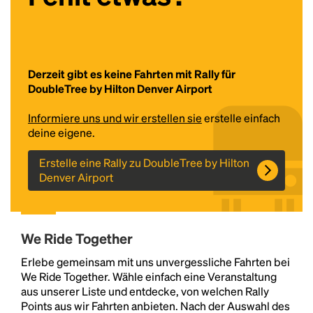
Derzeit gibt es keine Fahrten mit Rally für
DoubleTree by Hilton Denver Airport
Informiere uns und wir erstellen sie
erstelle einfach
deine eigene.
Headline
Erstelle eine Rally zu DoubleTree by Hilton
Denver Airport
Lorem Ipsum is simply dummy text of the printing
and typesetting industry.
Lorem Ipsum has been the
industry's standard
dummy text ever since the
We Ride Together
1500s, when an unknown printer took a galley of
type and scrambled it to make a type specimen
Erlebe gemeinsam mit uns unvergessliche Fahrten bei
book. It has survived not only five centuries, but also
We Ride Together. Wähle einfach eine Veranstaltung
the leap into electronic typesetting, remaining
aus unserer Liste und entdecke, von welchen Rally
essentially unchanged.
Points aus wir Fahrten anbieten. Nach der Auswahl des