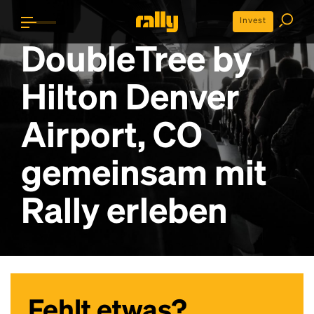
Invest
DoubleTree by
Hilton Denver
Airport, CO
gemeinsam mit
Rally erleben
Fehlt etwas?