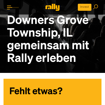
Invest
Downers Grove
Township, IL
gemeinsam mit
Rally erleben
Fehlt etwas?