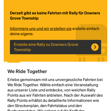
Derzeit gibt es keine Fahrten mit Rally für Downers
Grove Township
Informiere uns und wir erstellen sie
erstelle einfach
deine eigene.
Erstelle eine Rally zu Downers Grove
Township
Headline
We Ride Together
Lorem Ipsum is simply dummy text of the printing
and typesetting industry.
Lorem Ipsum has been the
Erlebe gemeinsam mit uns unvergessliche Fahrten bei
industry's standard
dummy text ever since the
We Ride Together. Wähle einfach eine Veranstaltung
1500s, when an unknown printer took a galley of
aus unserer Liste und entdecke, von welchen Rally
type and scrambled it to make a type specimen
Points aus wir Fahrten anbieten. Nach der Auswahl des
book. It has survived not only five centuries, but also
Rally Points erhältst du detaillierte Informationen wie
the leap into electronic typesetting, remaining
den Streckenplan, den Fahrtstatus und den
essentially unchanged.
Buchungsstatus. Wir setzen auf die Kraft der