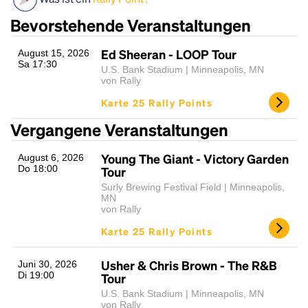
Bevorstehende Veranstaltungen
Ed Sheeran - LOOP Tour
August 15, 2026
Sa 17:30
U.S. Bank Stadium | Minneapolis, MN
von Rally
Karte 25 Rally Points
Vergangene Veranstaltungen
Headline
Young The Giant - Victory Garden
August 6, 2026
Do 18:00
Tour
Surly Brewing Festival Field | Minneapolis,
Lorem Ipsum is simply dummy text of the printing
MN
von Rally
and typesetting industry.
Lorem Ipsum has been the
industry's standard
dummy text ever since the
Karte 25 Rally Points
1500s, when an unknown printer took a galley of
type and scrambled it to make a type specimen
Usher & Chris Brown - The R&B
Juni 30, 2026
book. It has survived not only five centuries, but also
Di 19:00
Tour
the leap into electronic typesetting, remaining
U.S. Bank Stadium | Minneapolis, MN
essentially unchanged.
von Rally