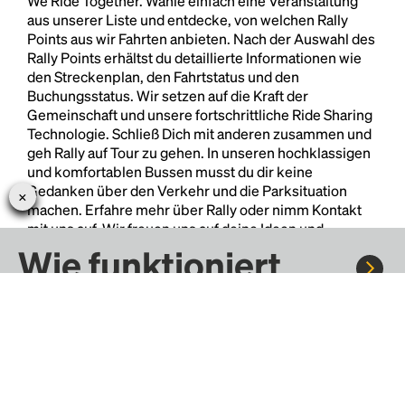
We Ride Together. Wähle einfach eine Veranstaltung
aus unserer Liste und entdecke, von welchen Rally
Points aus wir Fahrten anbieten. Nach der Auswahl des
Rally Points erhältst du detaillierte Informationen wie
den Streckenplan, den Fahrtstatus und den
Buchungsstatus. Wir setzen auf die Kraft der
Gemeinschaft und unsere fortschrittliche Ride Sharing
Technologie. Schließ Dich mit anderen zusammen und
geh Rally auf Tour zu gehen. In unseren hochklassigen
und komfortablen Bussen musst du dir keine
Gedanken über den Verkehr und die Parksituation
machen. Erfahre mehr über Rally oder nimm Kontakt
mit uns auf. Wir freuen uns auf deine Ideen und
Anregungen!
Wie funktioniert
Rally?
Fahre mit Rally zu Konzerten, Sportereignissen und
Festivals. Tausende von Fahrten warten nur darauf, von dir
entdeckt zu werden.