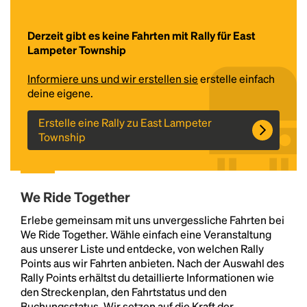
Derzeit gibt es keine Fahrten mit Rally für East
Lampeter Township
Informiere uns und wir erstellen sie
erstelle einfach
deine eigene.
Erstelle eine Rally zu East Lampeter
Township
Headline
We Ride Together
Lorem Ipsum is simply dummy text of the printing
and typesetting industry.
Lorem Ipsum has been the
Erlebe gemeinsam mit uns unvergessliche Fahrten bei
industry's standard
dummy text ever since the
We Ride Together. Wähle einfach eine Veranstaltung
1500s, when an unknown printer took a galley of
aus unserer Liste und entdecke, von welchen Rally
type and scrambled it to make a type specimen
Points aus wir Fahrten anbieten. Nach der Auswahl des
book. It has survived not only five centuries, but also
Rally Points erhältst du detaillierte Informationen wie
the leap into electronic typesetting, remaining
den Streckenplan, den Fahrtstatus und den
essentially unchanged.
Buchungsstatus. Wir setzen auf die Kraft der