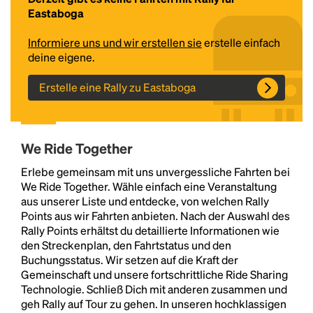
Eastaboga
Informiere uns und wir erstellen sie
erstelle einfach
deine eigene.
Erstelle eine Rally zu Eastaboga
We Ride Together
Headline
Erlebe gemeinsam mit uns unvergessliche Fahrten bei
We Ride Together. Wähle einfach eine Veranstaltung
aus unserer Liste und entdecke, von welchen Rally
Lorem Ipsum is simply dummy text of the printing
Points aus wir Fahrten anbieten. Nach der Auswahl des
and typesetting industry.
Lorem Ipsum has been the
Rally Points erhältst du detaillierte Informationen wie
industry's standard
dummy text ever since the
den Streckenplan, den Fahrtstatus und den
1500s, when an unknown printer took a galley of
Buchungsstatus. Wir setzen auf die Kraft der
type and scrambled it to make a type specimen
Gemeinschaft und unsere fortschrittliche Ride Sharing
book. It has survived not only five centuries, but also
Technologie. Schließ Dich mit anderen zusammen und
the leap into electronic typesetting, remaining
geh Rally auf Tour zu gehen. In unseren hochklassigen
essentially unchanged.