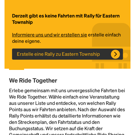
Derzeit gibt es keine Fahrten mit Rally für Eastern
Township
Informiere uns und wir erstellen sie
erstelle einfach
deine eigene.
Erstelle eine Rally zu Eastern Township
Headline
We Ride Together
Lorem Ipsum is simply dummy text of the printing
Erlebe gemeinsam mit uns unvergessliche Fahrten bei
and typesetting industry.
Lorem Ipsum has been the
We Ride Together. Wähle einfach eine Veranstaltung
industry's standard
dummy text ever since the
aus unserer Liste und entdecke, von welchen Rally
1500s, when an unknown printer took a galley of
Points aus wir Fahrten anbieten. Nach der Auswahl des
type and scrambled it to make a type specimen
Rally Points erhältst du detaillierte Informationen wie
book. It has survived not only five centuries, but also
den Streckenplan, den Fahrtstatus und den
the leap into electronic typesetting, remaining
Buchungsstatus. Wir setzen auf die Kraft der
essentially unchanged.
Gemeinschaft und unsere fortschrittliche Ride Sharing