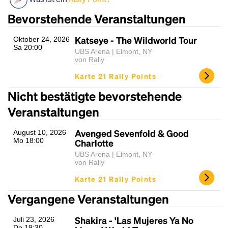
Bevorstehende Veranstaltungen
Katseye - The Wildworld Tour
Oktober 24, 2026
Sa 20:00
UBS Arena | Elmont, NY
von Rally
Karte 21 Rally Points
Nicht bestätigte bevorstehende
Headline
Veranstaltungen
Avenged Sevenfold & Good
August 10, 2026
Mo 18:00
Charlotte
Lorem Ipsum is simply dummy text of the printing
UBS Arena | Elmont, NY
and typesetting industry.
Lorem Ipsum has been the
von Rally
industry's standard
dummy text ever since the
1500s, when an unknown printer took a galley of
Karte 21 Rally Points
type and scrambled it to make a type specimen
Vergangene Veranstaltungen
book. It has survived not only five centuries, but also
the leap into electronic typesetting, remaining
Shakira - 'Las Mujeres Ya No
Juli 23, 2026
essentially unchanged.
Do 19:30