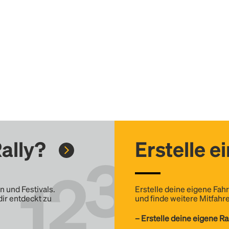
ally?
Erstelle e
n und Festivals.
Erstelle deine eigene Fahr
dir entdeckt zu
und finde weitere Mitfahre
– Erstelle deine eigene Ra