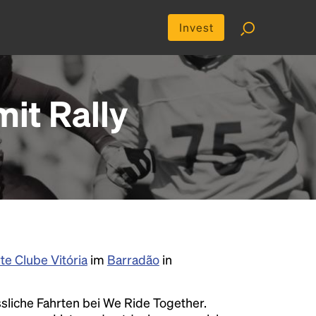
Invest
it Rally
te Clube Vitória
im
Barradão
in
liche Fahrten bei We Ride Together.