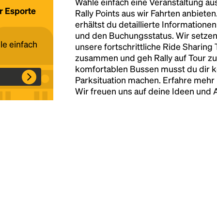
Wähle einfach eine Veranstaltung au
ür Esporte
Rally Points aus wir Fahrten anbiete
erhältst du detaillierte Informatione
Headline
und den Buchungsstatus. Wir setzen
le einfach
unsere fortschrittliche Ride Sharing
zusammen und geh Rally auf Tour zu
Lorem Ipsum is simply dummy text of the
komfortablen Bussen musst du dir 
printing and typesetting industry.
Lorem
Parksituation machen. Erfahre mehr 
Ipsum has been the industry's standard
Wir freuen uns auf deine Ideen und
dummy text ever since the 1500s, when an
unknown printer took a galley of type and
scrambled it to make a type specimen book. It
has survived not only five centuries, but also
the leap into electronic typesetting, remaining
essentially unchanged.