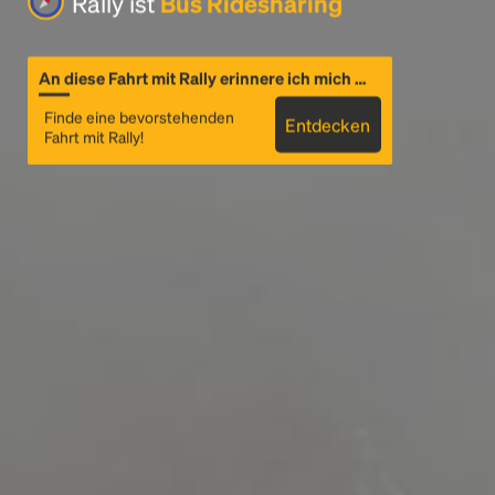
Rally ist
Bus Ridesharing
An diese Fahrt mit Rally erinnere ich mich …
Finde eine bevorstehenden
Entdecken
Fahrt mit Rally!