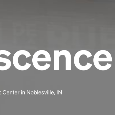
scence
Headline
Lorem Ipsum is simply dummy text of the
Center in Noblesville, IN
printing and typesetting industry.
Lorem
Ipsum has been the industry's standard
dummy text ever since the 1500s, when an
unknown printer took a galley of type and