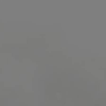
scrambled it to make a type specimen book. It
has survived not only five centuries, but also
the leap into electronic typesetting, remaining
essentially unchanged.