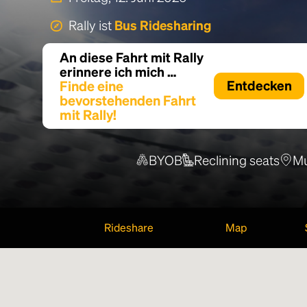
Rally ist
Bus Ridesharing
An diese Fahrt mit Rally
erinnere ich mich …
Finde eine
Entdecken
bevorstehenden Fahrt
mit Rally!
BYOB
Reclining seats
Mu
Rideshare
Map