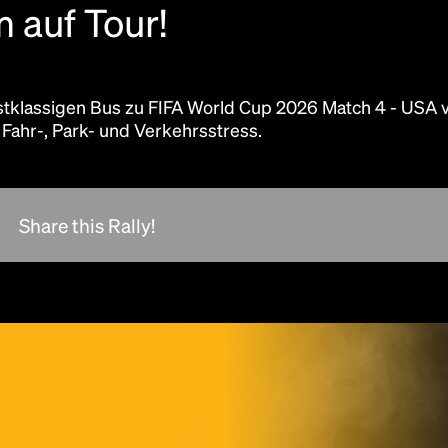
 auf Tour!
lly Point hinzu
erstklassigen Bus zu FIFA World Cup 2026 Match 4 - USA 
 Fahr-, Park- und Verkehrsstress.
Share this Rally!