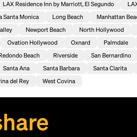
LAX Residence Inn by Marriott, El Segundo
scrambled it to make a type specimen book. It
LAX
has survived not only five centuries, but also
na Santa Monica
Long Beach
Manhattan Bea
the leap into electronic typesetting, remaining
essentially unchanged.
alley
Newport Beach
North Hollywood
Ovation Hollywood
Oxnard
Palmdale
Redondo Beach
Riverside
San Bernardino
Santa Ana
Santa Barbara
Santa Clarita
ina del Rey
West Covina
share