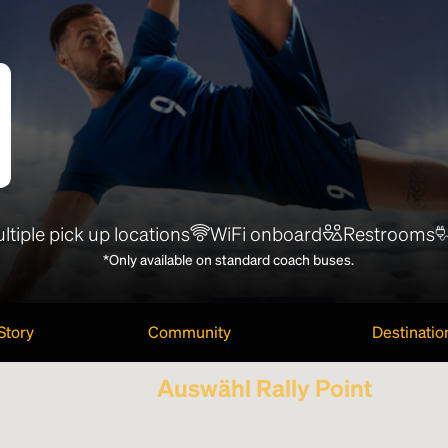
ltiple pick up locations
WiFi onboard
Restrooms
*Only available on standard coach buses.
Story
Community
Destinatio
Auswähl Rally Point