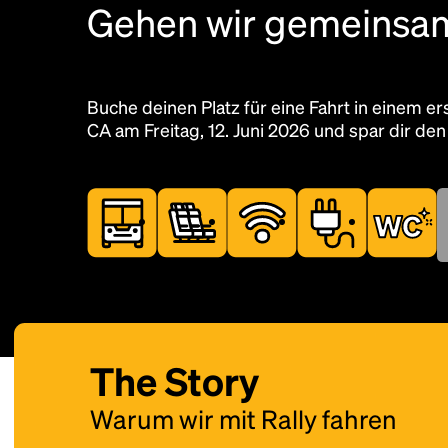
Gehen wir gemeinsam
Füge diesen Standort als Ra
Buche deinen Platz für eine Fahrt in einem 
CA am Freitag, 12. Juni 2026 und spar dir den
The Story
Warum wir mit Rally fahren