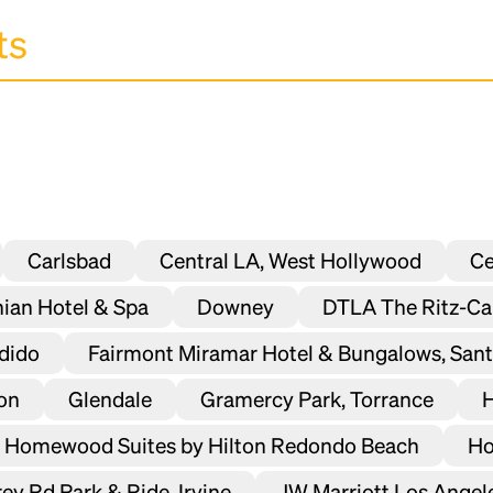
Carlsbad
Central LA, West Hollywood
Ce
nian Hotel & Spa
Downey
DTLA The Ritz-Ca
dido
Fairmont Miramar Hotel & Bungalows, San
ton
Glendale
Gramercy Park, Torrance
Homewood Suites by Hilton Redondo Beach
Ho
rey Rd Park & Ride, Irvine
JW Marriott Los Angel