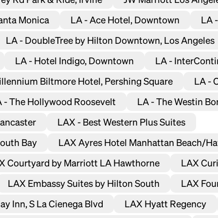
Santa Monica
LA - Ace Hotel, Downtown
LA -
LA - DoubleTree by Hilton Downtown, Los Angeles
LA - Hotel Indigo, Downtown
LA - InterCont
illennium Biltmore Hotel, Pershing Square
LA - 
 - The Hollywood Roosevelt
LA - The Westin B
ancaster
LAX - Best Western Plus Suites
Headline
South Bay
LAX Ayres Hotel Manhattan Beach/H
X Courtyard by Marriott LA Hawthorne
LAX Curi
Lorem Ipsum is simply dummy text of the
printing and typesetting industry.
Lorem
LAX Embassy Suites by Hilton South
LAX Four
Ipsum has been the industry's standard
dummy text ever since the 1500s, when an
ay Inn, S La Cienega Blvd
LAX Hyatt Regency
unknown printer took a galley of type and