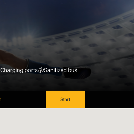
Charging ports
Sanitized bus
n
Start