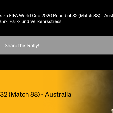
scrambled it to make a type specimen book. It
has survived not only five centuries, but also
the leap into electronic typesetting, remaining
us zu FIFA World Cup 2026 Round of 32 (Match 88) - Aust
essentially unchanged.
Fahr-, Park- und Verkehrsstress.
Share this Rally!
2 (Match 88) - Australia