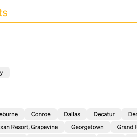
ty
eburne
Conroe
Dallas
Decatur
De
xan Resort, Grapevine
Georgetown
Grand P