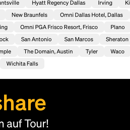
ntsville
Hyatt Regency Dallas
Irving
Ki
New Braunfels
Omni Dallas Hotel, Dallas
ing
Omni PGA Frisco Resort, Frisco
Plano
ock
San Antonio
San Marcos
Sheraton 
mple
The Domain, Austin
Tyler
Waco
Wichita Falls
Headline
share
Lorem Ipsum is simply dummy text of the
printing and typesetting industry.
Lorem
Ipsum has been the industry's standard
 auf Tour!
dummy text ever since the 1500s, when an
unknown printer took a galley of type and