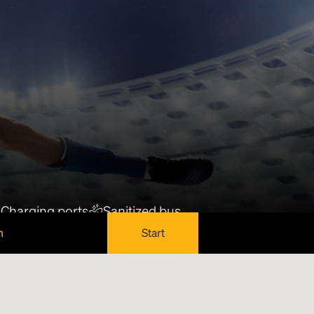
Charging ports
Sanitized bus
n
Start