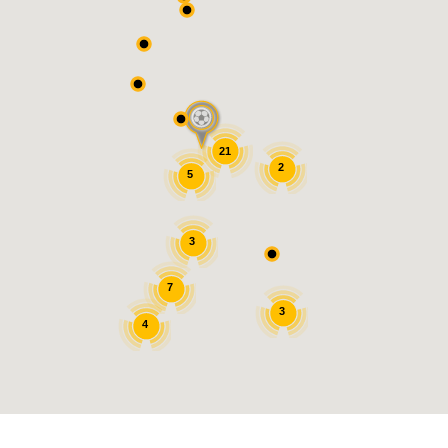
21
2
5
3
7
3
4