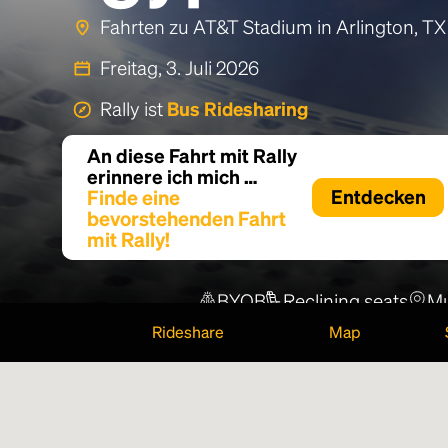
Fahrten zu AT&T Stadium in Arlington, TX
Freitag, 3. Juli 2026
Rally ist
Bus Ridesharing
An diese Fahrt mit Rally
erinnere ich mich …
Finde eine
Entdecken
bevorstehenden Fahrt
mit Rally!
BYOB
Reclining seats
Mu
Rideshare
Map