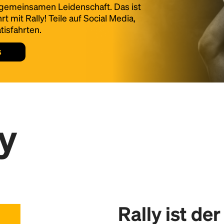
r gemeinsamen Leidenschaft. Das ist
lly Point hinzu
t mit Rally! Teile auf Social Media,
tisfahrten.
s
y
Rally ist de