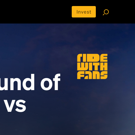
Invest
und of
 vs