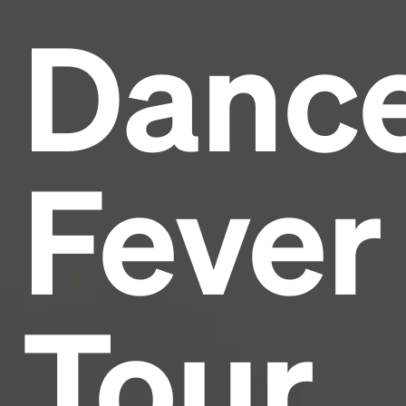
Danc
Headline
Lorem Ipsum is simply dummy text of the printing
and typesetting industry.
Lorem Ipsum has been the
Fever
industry's standard
dummy text ever since the
1500s, when an unknown printer took a galley of
type and scrambled it to make a type specimen
book. It has survived not only five centuries, but also
the leap into electronic typesetting, remaining
essentially unchanged.
Tour