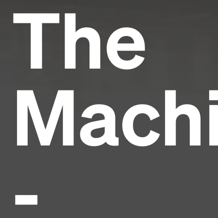
The
Mach
-