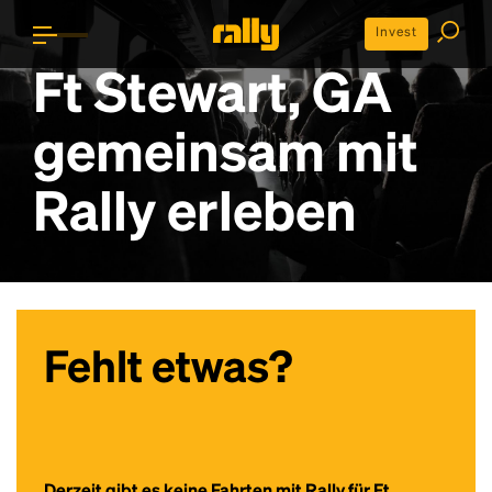
Invest
Ft Stewart, GA
gemeinsam mit
Rally erleben
Fehlt etwas?
Derzeit gibt es keine Fahrten mit Rally für Ft