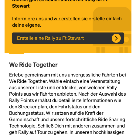
Stewart
Informiere uns und wir erstellen sie
erstelle einfach
deine eigene.
Erstelle eine Rally zu Ft Stewart
We Ride Together
Headline
Erlebe gemeinsam mit uns unvergessliche Fahrten bei
We Ride Together. Wähle einfach eine Veranstaltung
aus unserer Liste und entdecke, von welchen Rally
Lorem Ipsum is simply dummy text of the printing
Points aus wir Fahrten anbieten. Nach der Auswahl des
and typesetting industry.
Lorem Ipsum has been the
Rally Points erhältst du detaillierte Informationen wie
industry's standard
dummy text ever since the
den Streckenplan, den Fahrtstatus und den
1500s, when an unknown printer took a galley of
Buchungsstatus. Wir setzen auf die Kraft der
type and scrambled it to make a type specimen
Gemeinschaft und unsere fortschrittliche Ride Sharing
book. It has survived not only five centuries, but also
Technologie. Schließ Dich mit anderen zusammen und
the leap into electronic typesetting, remaining
geh Rally auf Tour zu gehen. In unseren hochklassigen
essentially unchanged.