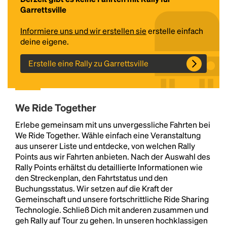
Garrettsville
Informiere uns und wir erstellen sie
erstelle einfach
deine eigene.
Erstelle eine Rally zu Garrettsville
We Ride Together
Headline
Erlebe gemeinsam mit uns unvergessliche Fahrten bei
We Ride Together. Wähle einfach eine Veranstaltung
aus unserer Liste und entdecke, von welchen Rally
Lorem Ipsum is simply dummy text of the printing
Points aus wir Fahrten anbieten. Nach der Auswahl des
and typesetting industry.
Lorem Ipsum has been the
Rally Points erhältst du detaillierte Informationen wie
industry's standard
dummy text ever since the
den Streckenplan, den Fahrtstatus und den
1500s, when an unknown printer took a galley of
Buchungsstatus. Wir setzen auf die Kraft der
type and scrambled it to make a type specimen
Gemeinschaft und unsere fortschrittliche Ride Sharing
book. It has survived not only five centuries, but also
Technologie. Schließ Dich mit anderen zusammen und
the leap into electronic typesetting, remaining
geh Rally auf Tour zu gehen. In unseren hochklassigen
essentially unchanged.