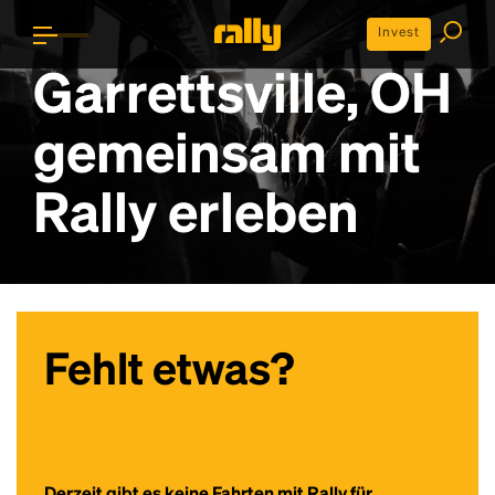
Invest
Garrettsville, OH
gemeinsam mit
Rally erleben
Fehlt etwas?
Derzeit gibt es keine Fahrten mit Rally für