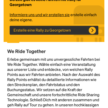
Georgetown
Informiere uns und wir erstellen sie
erstelle einfach
deine eigene.
Erstelle eine Rally zu Georgetown
We Ride Together
Headline
Erlebe gemeinsam mit uns unvergessliche Fahrten bei
We Ride Together. Wähle einfach eine Veranstaltung
aus unserer Liste und entdecke, von welchen Rally
Lorem Ipsum is simply dummy text of the printing
Points aus wir Fahrten anbieten. Nach der Auswahl des
and typesetting industry.
Lorem Ipsum has been the
Rally Points erhältst du detaillierte Informationen wie
industry's standard
dummy text ever since the
den Streckenplan, den Fahrtstatus und den
1500s, when an unknown printer took a galley of
Buchungsstatus. Wir setzen auf die Kraft der
type and scrambled it to make a type specimen
Gemeinschaft und unsere fortschrittliche Ride Sharing
book. It has survived not only five centuries, but also
Technologie. Schließ Dich mit anderen zusammen und
the leap into electronic typesetting, remaining
geh Rally auf Tour zu gehen. In unseren hochklassigen
essentially unchanged.