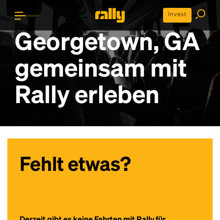
Invest
Georgetown, GA
gemeinsam mit
Rally erleben
Fehlt etwas?
Derzeit gibt es keine Fahrten mit Rally für