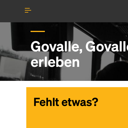
Govalle, Goval
erleben
Fehlt etwas?