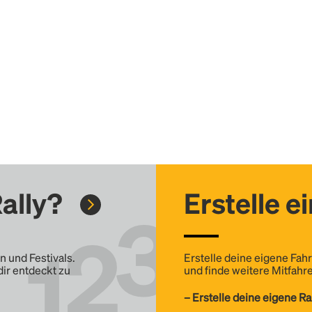
ally?
Erstelle e
n und Festivals.
Erstelle deine eigene Fahr
dir entdeckt zu
und finde weitere Mitfahre
– Erstelle deine eigene Ra