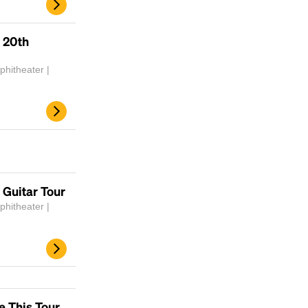
Headline
 20th
Lorem Ipsum is simply dummy text of the
printing and typesetting industry.
Lorem
hitheater |
Ipsum has been the industry's standard
dummy text ever since the 1500s, when an
unknown printer took a galley of type and
scrambled it to make a type specimen book. It
has survived not only five centuries, but also
the leap into electronic typesetting, remaining
essentially unchanged.
Guitar Tour
hitheater |
e This Tour