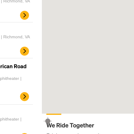
 | Richmond, VA
 | Richmond, VA
erican Road
hitheater |
hitheater |
We Ride Together