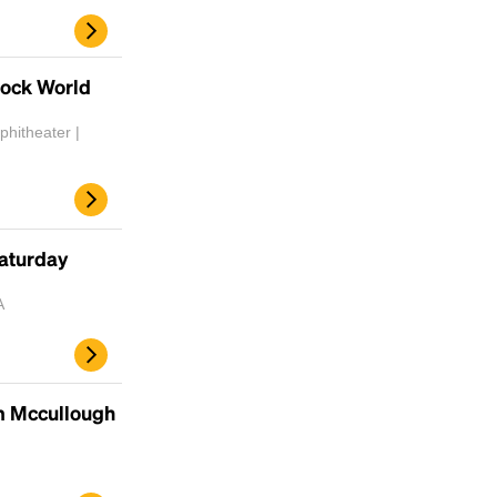
Rock World
hitheater |
aturday
A
 Mccullough