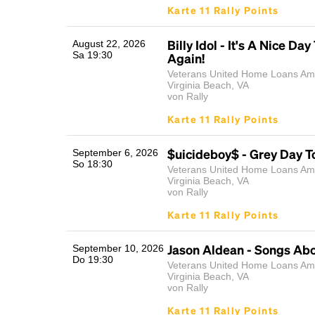
Karte 11 Rally Points
Billy Idol - It's A Nice Day 
August 22, 2026
Sa 19:30
Again!
Veterans United Home Loans Amp
Virginia Beach, VA
von Rally
Karte 11 Rally Points
$uicideboy$ - Grey Day T
September 6, 2026
So 18:30
Veterans United Home Loans Amp
Virginia Beach, VA
von Rally
Karte 11 Rally Points
Jason Aldean - Songs Abo
September 10, 2026
Do 19:30
Veterans United Home Loans Amp
Virginia Beach, VA
von Rally
Karte 11 Rally Points