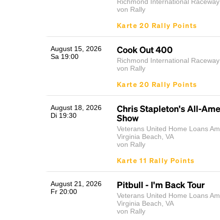
Richmond International Raceway
von Rally
Karte 20 Rally Points
Cook Out 400
August 15, 2026
Sa 19:00
Richmond International Raceway
von Rally
Karte 20 Rally Points
Chris Stapleton's All-Am
August 18, 2026
Di 19:30
Show
Veterans United Home Loans Amp
Virginia Beach, VA
von Rally
Karte 11 Rally Points
Pitbull - I'm Back Tour
August 21, 2026
Fr 20:00
Veterans United Home Loans Amp
Virginia Beach, VA
von Rally