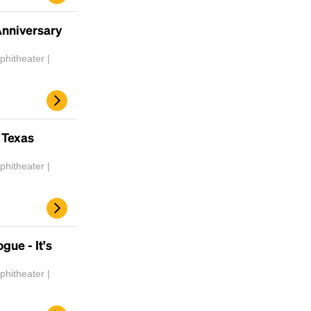
Anniversary
hitheater |
 Texas
hitheater |
gue - It's
hitheater |