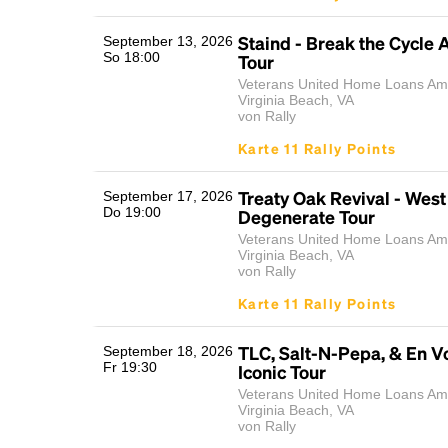
Staind - Break the Cycle 
September 13, 2026
So 18:00
Tour
Veterans United Home Loans Amp
Virginia Beach, VA
von Rally
Karte 11 Rally Points
Treaty Oak Revival - West
September 17, 2026
Do 19:00
Degenerate Tour
Veterans United Home Loans Amp
Virginia Beach, VA
von Rally
Karte 11 Rally Points
TLC, Salt-N-Pepa, & En Vo
September 18, 2026
Fr 19:30
Iconic Tour
Veterans United Home Loans Amp
Virginia Beach, VA
von Rally