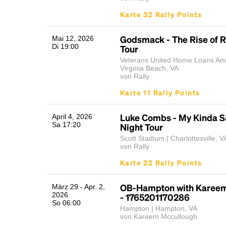
Karte 32 Rally Points
Godsmack - The Rise of 
Mai 12, 2026
Di 19:00
Tour
Veterans United Home Loans Amp
Virginia Beach, VA
von Rally
Karte 11 Rally Points
Luke Combs - My Kinda S
April 4, 2026
Sa 17:20
Night Tour
Scott Stadium | Charlottesville, V
von Rally
Karte 22 Rally Points
OB-Hampton with Kareem
März 29 - Apr. 2,
2026
- 1765201170286
So 06:00
Hampton | Hampton, VA
von Kareem Mccullough