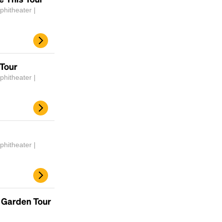
hitheater |
 Tour
hitheater |
hitheater |
y Garden Tour