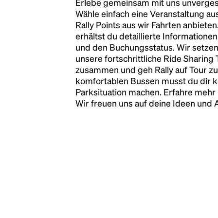
Erlebe gemeinsam mit uns unvergess
has survived not only five centuries, but also
Wähle einfach eine Veranstaltung au
the leap into electronic typesetting, remaining
Rally Points aus wir Fahrten anbiete
essentially unchanged.
erhältst du detaillierte Informatione
und den Buchungsstatus. Wir setzen
unsere fortschrittliche Ride Sharing
zusammen und geh Rally auf Tour zu
komfortablen Bussen musst du dir 
Parksituation machen. Erfahre mehr 
Wir freuen uns auf deine Ideen und