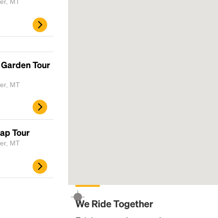
ner, MT
y Garden Tour
ner, MT
Headline
Map Tour
ner, MT
Lorem Ipsum is simply dummy text of the
printing and typesetting industry.
Lorem
Ipsum has been the industry's standard
dummy text ever since the 1500s, when an
unknown printer took a galley of type and
We Ride Together
scrambled it to make a type specimen book. It