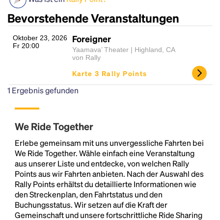
Bevorstehende Veranstaltungen
Foreigner
Oktober 23, 2026
Fr 20:00
Yaamava’ Theater | Highland, CA
von Rally
Karte 3 Rally Points
1
Ergebnis gefunden
Headline
We Ride Together
Lorem Ipsum is simply dummy text of the printing
Erlebe gemeinsam mit uns unvergessliche Fahrten bei
and typesetting industry.
Lorem Ipsum has been the
We Ride Together. Wähle einfach eine Veranstaltung
industry's standard
dummy text ever since the
aus unserer Liste und entdecke, von welchen Rally
1500s, when an unknown printer took a galley of
Points aus wir Fahrten anbieten. Nach der Auswahl des
type and scrambled it to make a type specimen
Rally Points erhältst du detaillierte Informationen wie
book. It has survived not only five centuries, but also
den Streckenplan, den Fahrtstatus und den
the leap into electronic typesetting, remaining
Buchungsstatus. Wir setzen auf die Kraft der
essentially unchanged.
Gemeinschaft und unsere fortschrittliche Ride Sharing