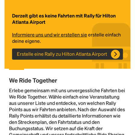
Derzeit gibt es keine Fahrten mit Rally für Hilton
Atlanta Airport
Informiere uns und wir erstellen sie
erstelle einfach
deine eigene.
Erstelle eine Rally zu Hilton Atlanta Airport
Headline
We Ride Together
Lorem Ipsum is simply dummy text of the printing
Erlebe gemeinsam mit uns unvergessliche Fahrten bei
and typesetting industry.
Lorem Ipsum has been the
We Ride Together. Wähle einfach eine Veranstaltung
industry's standard
dummy text ever since the
aus unserer Liste und entdecke, von welchen Rally
1500s, when an unknown printer took a galley of
Points aus wir Fahrten anbieten. Nach der Auswahl des
type and scrambled it to make a type specimen
Rally Points erhältst du detaillierte Informationen wie
book. It has survived not only five centuries, but also
den Streckenplan, den Fahrtstatus und den
the leap into electronic typesetting, remaining
Buchungsstatus. Wir setzen auf die Kraft der
essentially unchanged.
Gemeinschaft und unsere fortschrittliche Ride Sharing