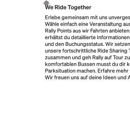
scrambled it to make a type specimen book. It
We Ride Together
has survived not only five centuries, but also
the leap into electronic typesetting, remaining
Erlebe gemeinsam mit uns unvergess
essentially unchanged.
Wähle einfach eine Veranstaltung au
Rally Points aus wir Fahrten anbiete
erhältst du detaillierte Informatione
und den Buchungsstatus. Wir setzen
unsere fortschrittliche Ride Sharing
zusammen und geh Rally auf Tour zu
komfortablen Bussen musst du dir 
Parksituation machen. Erfahre mehr 
Wir freuen uns auf deine Ideen und