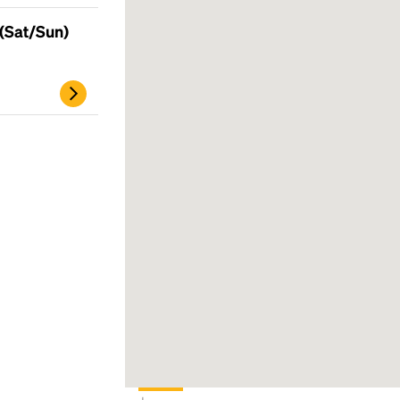
 (Sat/Sun)
Headline
Lorem Ipsum is simply dummy text of the
printing and typesetting industry.
Lorem
Ipsum has been the industry's standard
dummy text ever since the 1500s, when an
unknown printer took a galley of type and