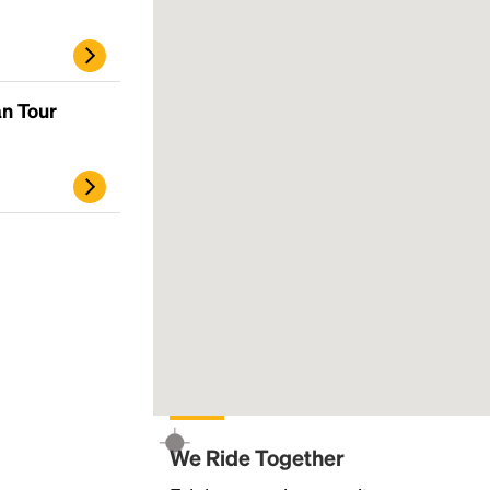
an Tour
Headline
Lorem Ipsum is simply dummy text of the
printing and typesetting industry.
Lorem
Ipsum has been the industry's standard
dummy text ever since the 1500s, when an
unknown printer took a galley of type and
We Ride Together
scrambled it to make a type specimen book. It