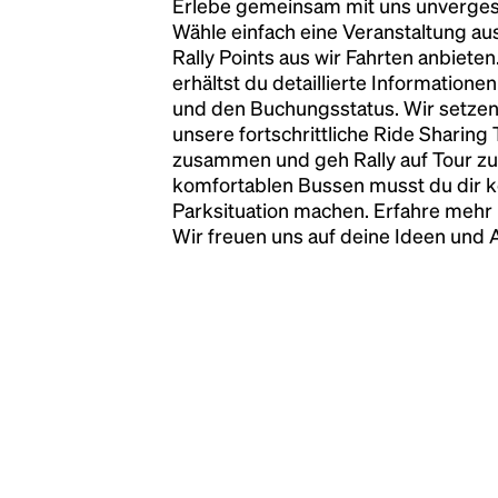
Erlebe gemeinsam mit uns unvergess
has survived not only five centuries, but also
Wähle einfach eine Veranstaltung au
the leap into electronic typesetting, remaining
Rally Points aus wir Fahrten anbiete
essentially unchanged.
erhältst du detaillierte Informatione
und den Buchungsstatus. Wir setzen
unsere fortschrittliche Ride Sharing
zusammen und geh Rally auf Tour zu
komfortablen Bussen musst du dir 
Parksituation machen. Erfahre mehr 
Wir freuen uns auf deine Ideen und