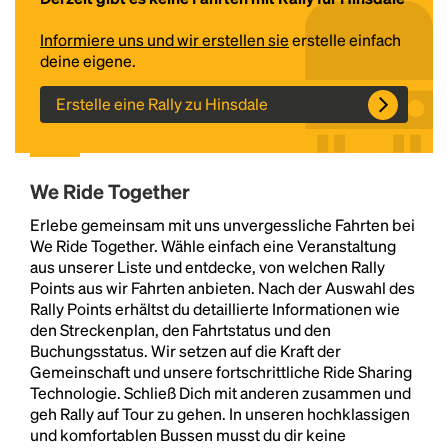
Informiere uns und wir erstellen sie
erstelle einfach
deine eigene.
Erstelle eine Rally zu Hinsdale
We Ride Together
Headline
Erlebe gemeinsam mit uns unvergessliche Fahrten bei
We Ride Together. Wähle einfach eine Veranstaltung
aus unserer Liste und entdecke, von welchen Rally
Points aus wir Fahrten anbieten. Nach der Auswahl des
Lorem Ipsum is simply dummy text of the printing
Rally Points erhältst du detaillierte Informationen wie
and typesetting industry.
Lorem Ipsum has been the
den Streckenplan, den Fahrtstatus und den
industry's standard
dummy text ever since the
Buchungsstatus. Wir setzen auf die Kraft der
1500s, when an unknown printer took a galley of
Gemeinschaft und unsere fortschrittliche Ride Sharing
type and scrambled it to make a type specimen
Technologie. Schließ Dich mit anderen zusammen und
book. It has survived not only five centuries, but also
geh Rally auf Tour zu gehen. In unseren hochklassigen
the leap into electronic typesetting, remaining
und komfortablen Bussen musst du dir keine
essentially unchanged.