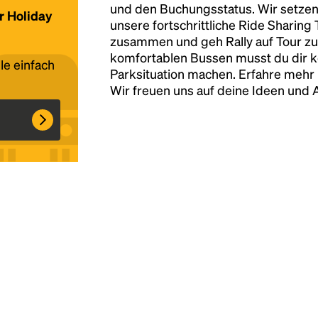
und den Buchungsstatus. Wir setzen
ür Holiday
unsere fortschrittliche Ride Sharing
Headline
zusammen und geh Rally auf Tour zu
komfortablen Bussen musst du dir 
le einfach
Parksituation machen. Erfahre mehr 
Lorem Ipsum is simply dummy text of the
Wir freuen uns auf deine Ideen und
printing and typesetting industry.
Lorem
Ipsum has been the industry's standard
dummy text ever since the 1500s, when an
unknown printer took a galley of type and
scrambled it to make a type specimen book. It
has survived not only five centuries, but also
the leap into electronic typesetting, remaining
essentially unchanged.