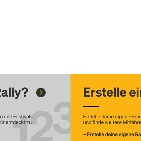
ally?
Erstelle e
n und Festivals.
Erstelle deine eigene Fahr
dir entdeckt zu
und finde weitere Mitfahre
– Erstelle deine eigene Ra