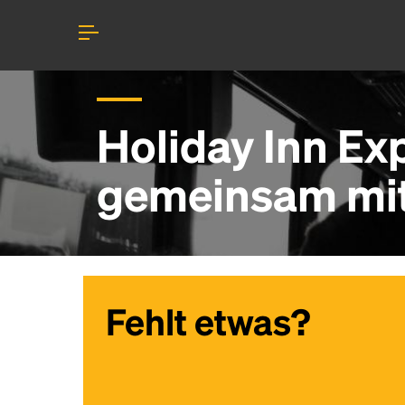
Holiday Inn Ex
gemeinsam mit 
Fehlt etwas?